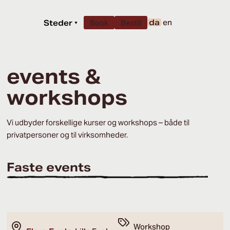
da
en
Steder
▾
Book
Bestil
events &
workshops
Vi udbyder forskellige kurser og workshops – både til
privatpersoner og til virksomheder.
Faste events
Workshop