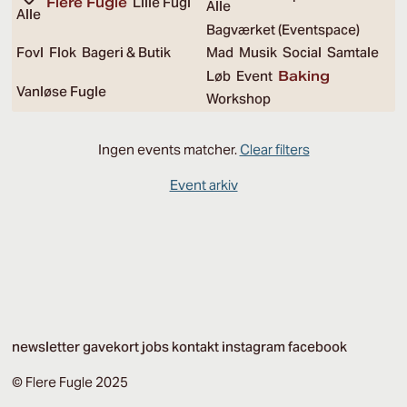
Flere Fugle
Lille Fugl
Alle
Alle
Bagværket (Eventspace)
Fovl
Flok
Bageri & Butik
Mad
Musik
Social
Samtale
Løb
Event
Baking
Vanløse Fugle
Workshop
Ingen events matcher.
Clear filters
Event arkiv
newsletter
gavekort
jobs
kontakt
instagram
facebook
© Flere Fugle 2025