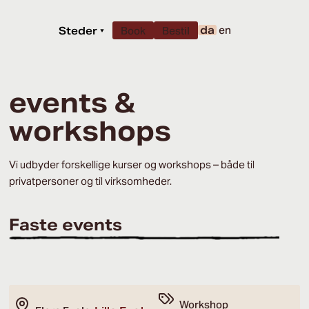
da
en
Steder
▾
Book
Bestil
events &
workshops
Vi udbyder forskellige kurser og workshops – både til
privatpersoner og til virksomheder.
Faste events
Workshop