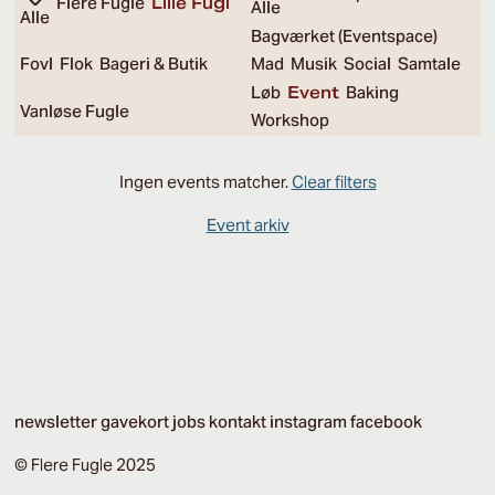
Flere Fugle
Lille Fugl
Alle
Alle
Bagværket (Eventspace)
Fovl
Flok
Bageri & Butik
Mad
Musik
Social
Samtale
Løb
Event
Baking
Vanløse Fugle
Workshop
Ingen events matcher.
Clear filters
Event arkiv
newsletter
gavekort
jobs
kontakt
instagram
facebook
© Flere Fugle 2025