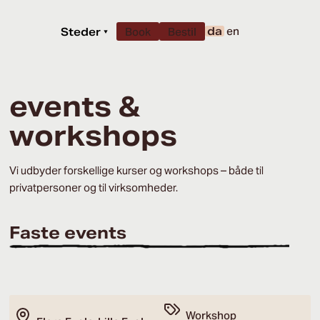
da
en
Steder
▾
Book
Bestil
events &
workshops
Vi udbyder forskellige kurser og workshops – både til
privatpersoner og til virksomheder.
Faste events
Workshop