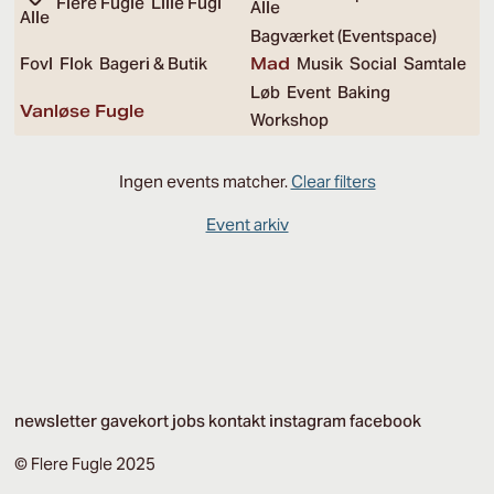
Flere Fugle
Lille Fugl
Alle
Alle
Bagværket (Eventspace)
Fovl
Flok
Bageri & Butik
Mad
Musik
Social
Samtale
Løb
Event
Baking
Vanløse Fugle
Workshop
Ingen events matcher.
Clear filters
Event arkiv
newsletter
gavekort
jobs
kontakt
instagram
facebook
© Flere Fugle 2025