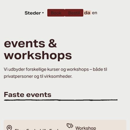
da
en
Steder
▾
Book
Bestil
events &
workshops
Vi udbyder forskellige kurser og workshops – både til
privatpersoner og til virksomheder.
Faste events
Workshop