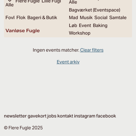
Flere Fugle
Lille Fugl
Alle
Alle
Bagværket (Eventspace)
Fovl
Flok
Bageri & Butik
Mad
Musik
Social
Samtale
Løb
Event
Baking
Vanløse Fugle
Workshop
Ingen events matcher.
Clear filters
Event arkiv
newsletter
gavekort
jobs
kontakt
instagram
facebook
© Flere Fugle 2025