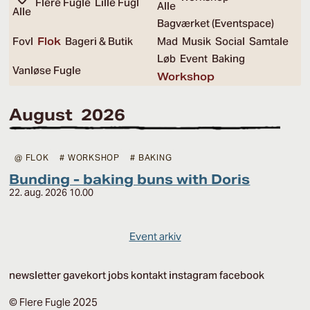
Flere Fugle
Lille Fugl
Alle
Alle
Bagværket (Eventspace)
Fovl
Flok
Bageri & Butik
Mad
Musik
Social
Samtale
Løb
Event
Baking
Vanløse Fugle
Workshop
August 2026
@ FLOK
# WORKSHOP
# BAKING
Bunding - baking buns with Doris
22. aug. 2026 10.00
Event arkiv
newsletter
gavekort
jobs
kontakt
instagram
facebook
© Flere Fugle 2025