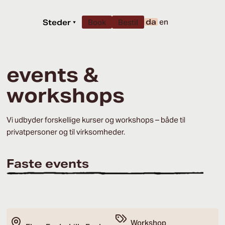
da
en
Steder
▾
Book
Bestil
events &
workshops
Vi udbyder forskellige kurser og workshops – både til
privatpersoner og til virksomheder.
Faste events
Workshop