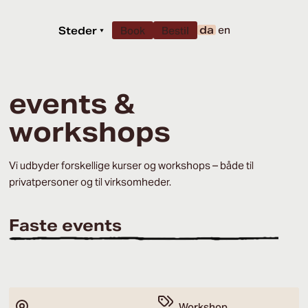
da
en
Steder
▾
Book
Bestil
events &
workshops
Vi udbyder forskellige kurser og workshops – både til
privatpersoner og til virksomheder.
Faste events
Workshop