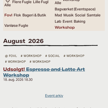
Flere Fugle
Lille Fugl
Alle
Alle
Bagværket (Eventspace)
Fovl
Flok
Bageri & Butik
Mad
Musik
Social
Samtale
Løb
Event
Baking
Vanløse Fugle
Workshop
August 2026
@ FOVL
# WORKSHOP
# SOCIAL
# WORKSHOP
# WORKSHOP
# WORKSHOP
Udsolgt!
Espresso and Latte Art
Workshop
18. aug. 2026 18.30
Event arkiv