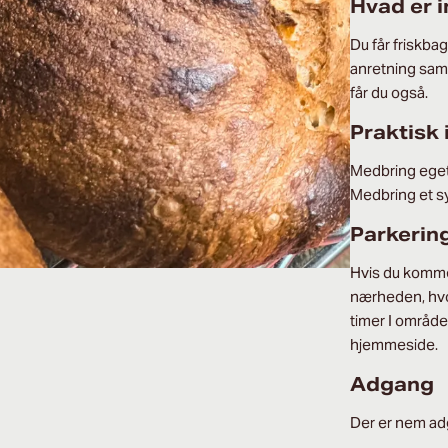
Hvad er i
Du får friskba
anretning samt
får du også.
Praktisk
Medbring eget
Medbring et syl
Parkerin
Hvis du kommer
nærheden, hvor
timer I områd
hjemmeside.
Adgang
Der er nem ad