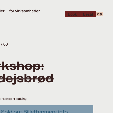
ler
for virksomheder
da
Book
Bestil
17.00
kshop:
dejsbrød
orkshop
# baking
Sold out
Billetter/mere info