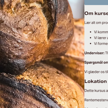
Om kurs
Lær alt om pro
Vi komm
Vi lærer
Vi forme
Underviser:
Th
Spørgsmål o
Vi glæder os til
Lokation
Dette kursus 
Rentemesterv