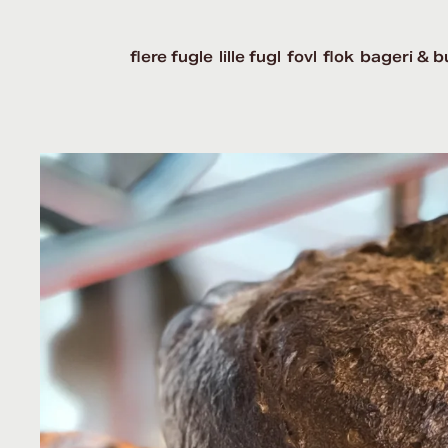
flere fugle
lille fugl
fovl
flok
bageri & b