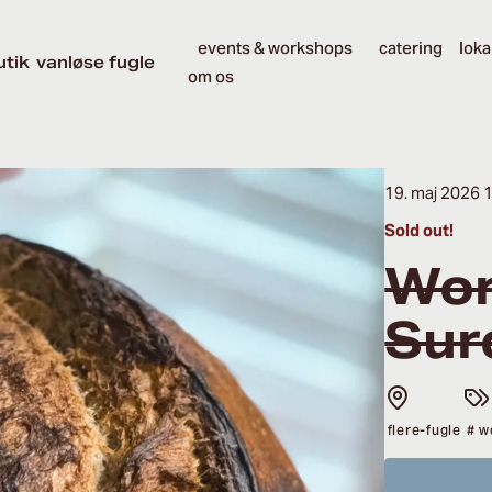
events & workshops
catering
loka
utik
vanløse fugle
om os
19. maj 2026 
Sold out!
Wor
Sur
flere-fugle
# w