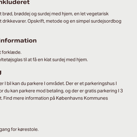
nkluderet
gt brød, brøddej og surdej med hjem, en let vegetarisk
 drikkevarer. Opskrift, metode og en simpel surdejsordbog
 information
 forklæde.
tetøjsglas til at få en klat surdej med hjem.
g
 I bil kan du parkere I området. Der er et parkeringshus I
 du kan parkere mod betaling, og der er gratis parkering I 3
et. Find mere information på Københavns Kommunes
gang for kørestole.