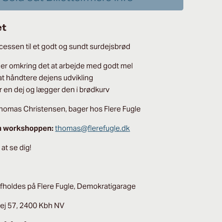
et
cessen til et godt og sundt surdejsbrød
er omkring det at arbejde med godt mel
 at håndtere dejens udvikling
r en dej og lægger den i brødkurv
omas Christensen, bager hos Flere Fugle
m workshoppen:
thomas@flerefugle.dk
 at se dig!
afholdes på Flere Fugle, Demokratigarage
ej 57, 2400 Kbh NV