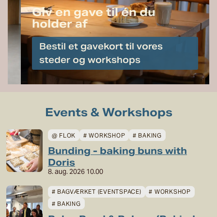
Læs
Giv en gave til én du
mere
holder af
og
book
Bestil et gavekort til vores steder
bord
og workshops
Events & Workshops
@ FLOK
# WORKSHOP
# BAKING
Bunding - baking buns with
Doris
8. aug. 2026 10.00
# BAGVÆRKET (EVENTSPACE)
# WORKSHOP
# BAKING