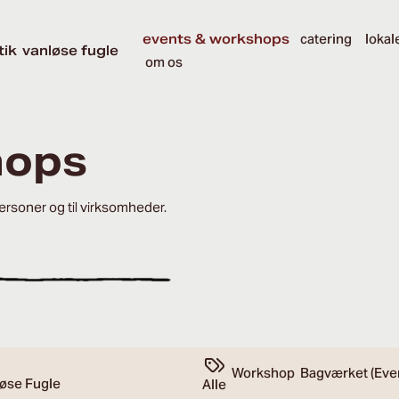
events & workshops
catering
lokal
tik
vanløse fugle
om os
hops
personer og til virksomheder.
Workshop
Bagværket (Eve
øse Fugle
Alle