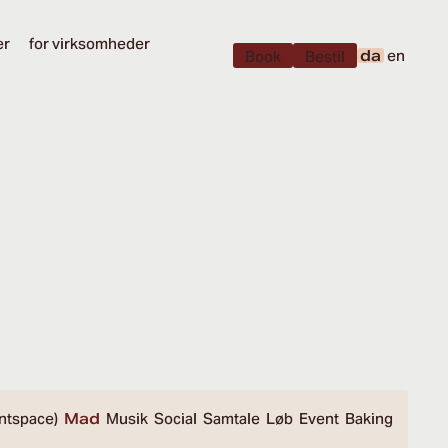
er
for virksomheder
da
en
Book
Bestil
ntspace)
Mad
Musik
Social
Samtale
Løb
Event
Baking