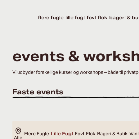
flere fugle
lille fugl
fovl
flok
bageri & bu
events & works
Vi udbyder forskellige kurser og workshops – både til privat
Faste events
Flere Fugle
Lille Fugl
Fovl
Flok
Bageri & Butik
Vanl
Alle