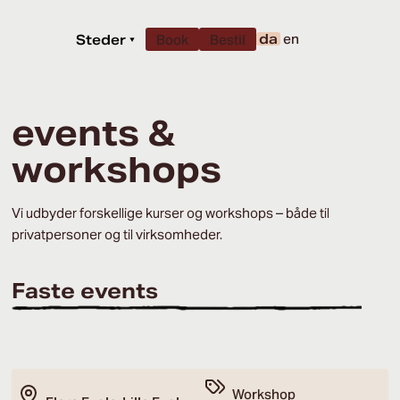
da
en
Steder
▾
Book
Bestil
events &
workshops
Vi udbyder forskellige kurser og workshops – både til
privatpersoner og til virksomheder.
Faste events
Workshop