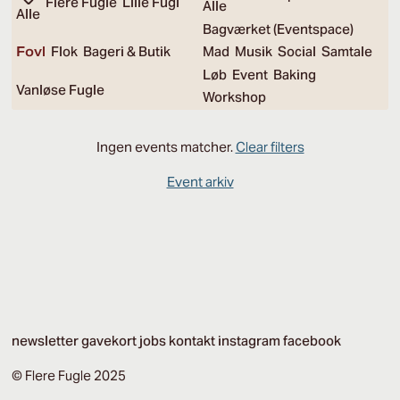
Flere Fugle
Lille Fugl
Alle
Alle
Bagværket (Eventspace)
Fovl
Flok
Bageri & Butik
Mad
Musik
Social
Samtale
Løb
Event
Baking
Vanløse Fugle
Workshop
Ingen events matcher.
Clear filters
Event arkiv
newsletter
gavekort
jobs
kontakt
instagram
facebook
© Flere Fugle 2025