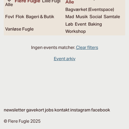
Flere Fugle
Lille Fugl
Alle
Alle
Bagværket (Eventspace)
Fovl
Flok
Bageri & Butik
Mad
Musik
Social
Samtale
Løb
Event
Baking
Vanløse Fugle
Workshop
Ingen events matcher.
Clear filters
Event arkiv
newsletter
gavekort
jobs
kontakt
instagram
facebook
© Flere Fugle 2025