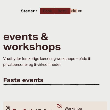
da
en
Steder
▾
Book
Bestil
events &
workshops
Vi udbyder forskellige kurser og workshops – både til
privatpersoner og til virksomheder.
Faste events
Workshop