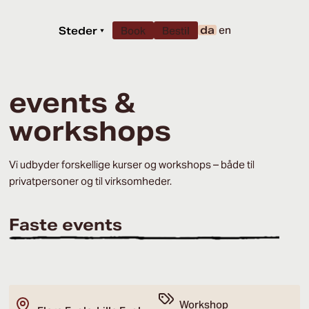
da
en
Steder
▾
Book
Bestil
events &
workshops
Vi udbyder forskellige kurser og workshops – både til
privatpersoner og til virksomheder.
Faste events
Workshop