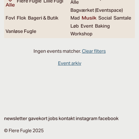
Flere Fugle
Lille Fugl
Alle
Alle
Bagværket (Eventspace)
Fovl
Flok
Bageri & Butik
Mad
Musik
Social
Samtale
Løb
Event
Baking
Vanløse Fugle
Workshop
Ingen events matcher.
Clear filters
Event arkiv
newsletter
gavekort
jobs
kontakt
instagram
facebook
© Flere Fugle 2025